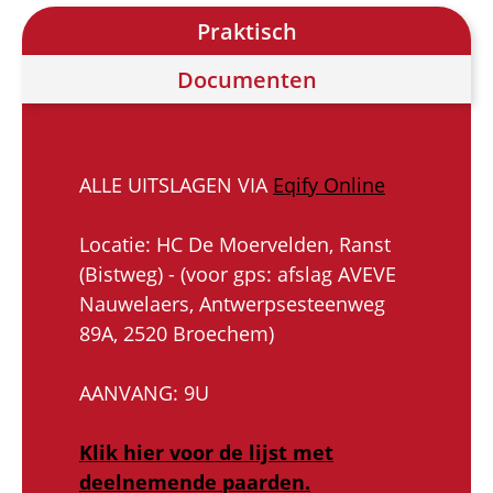
Praktisch
Documenten
ALLE UITSLAGEN VIA
Eqify Online
Locatie: HC De Moervelden, Ranst
(Bistweg) - (voor gps: afslag AVEVE
Nauwelaers, Antwerpsesteenweg
89A, 2520 Broechem)
AANVANG: 9U
Klik hier voor de lijst met
deelnemende paarden.