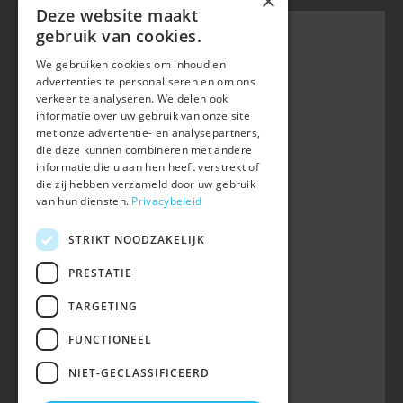
×
Deze website maakt
gebruik van cookies.
We gebruiken cookies om inhoud en
Belgian Warmblood - BWP
advertenties te personaliseren en om ons
Waversebaan 99
verkeer te analyseren. We delen ook
B-3050 OUD-HEVERLEE
informatie over uw gebruik van onze site
met onze advertentie- en analysepartners,
+32 (0) 16 47 99 80
die deze kunnen combineren met andere
informatie die u aan hen heeft verstrekt of
info@belgian-warmblood.com
die zij hebben verzameld door uw gebruik
BTW BE 0410.346.424
van hun diensten.
Privacybeleid
RPR Leuven
IBAN BE40 7364 0368 4863
STRIKT NOODZAKELIJK
Volg ons op
PRESTATIE
TARGETING
Wij zijn telefonisch bereikbaar:
FUNCTIONEEL
woe 9u-12u
NIET-GECLASSIFICEERD
maa, din, don, vrij 13u-16u
op telefoonnummer 016/47 99 80.