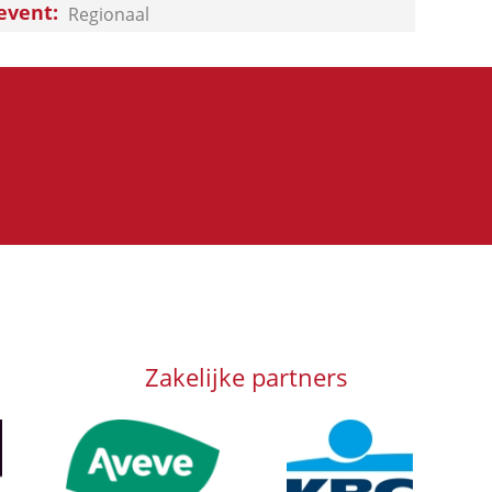
event
Regionaal
Zakelijke partners
Afbeelding
Afbeelding
Afb