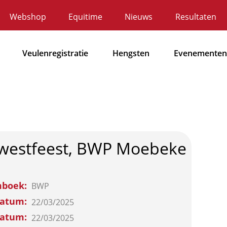
Webshop
Equitime
Nieuws
Resultaten
ecundaire
avigatie
Veulenregistratie
Hengsten
Evenementen
Hoofdnavigatie
westfeest, BWP Moebeke
mboek
BWP
datum
22/03/2025
datum
22/03/2025