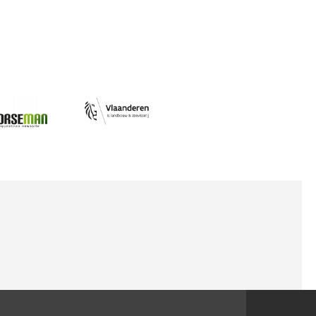
Afbeelding
ing