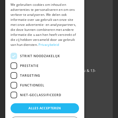
We gebruiken cookies om inhoud en
advertenties te personaliseren en om ons
verkeer te analyseren. We delen ook
BWP
informatie over uw gebruik van onze site
Waversebaan 99
met onze advertentie- en analysepartners,
B-3050 OUD-HEVERLEE
die deze kunnen combineren met andere
informatie die u aan hen heeft verstrekt of
+32 (0) 16 47 99 80
die zij hebben verzameld door uw gebruik
+32 (0) 16 47 99 85
van hun diensten.
Privacybeleid
info@belgian-warmblood.com
TVA BE 0410.346.424
STRIKT NOODZAKELIJK
IBAN BE40 7364 0368 4863
PRESTATIE
Ouvert tous les jours ouvrables: 9u-12u & 13-
TARGETING
16u
FUNCTIONEEL
Suivez-nous sur
NIET-GECLASSIFICEERD
ALLES ACCEPTEREN