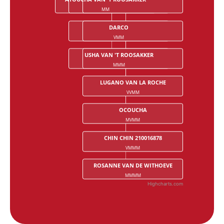
MM
MVM
MVVM
DARCO
ELF III
VMM
VMVM
USHA VAN 'T ROOSAKKER
MISS DES CRESLES
MMM
MMVM
LUGANO VAN LA ROCHE
VVMM
OCOUCHA
MVMM
CHIN CHIN 210016878
VMMM
ROSANNE VAN DE WITHOEVE
MMMM
Highcharts.com
End of interactive chart.