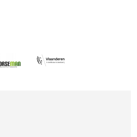
Afbeelding
ing