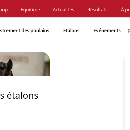
hop
Equitime
Actualités
Résultats
À p
ndaire
atie
istrement des poulains
Etalons
Evénements
dnavigatie
s étalons