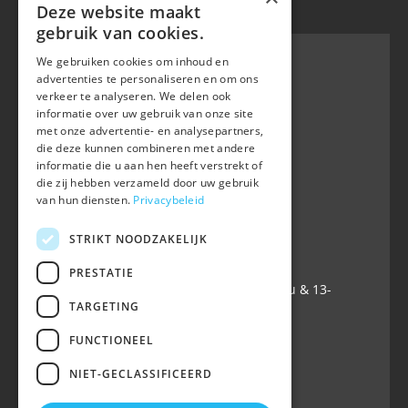
cookies
Deze website maakt
gebruik van cookies.
We gebruiken cookies om inhoud en
advertenties te personaliseren en om ons
verkeer te analyseren. We delen ook
BWP
informatie over uw gebruik van onze site
Waversebaan 99
met onze advertentie- en analysepartners,
B-3050 OUD-HEVERLEE
die deze kunnen combineren met andere
informatie die u aan hen heeft verstrekt of
+32 (0) 16 47 99 80
die zij hebben verzameld door uw gebruik
+32 (0) 16 47 99 85
van hun diensten.
Privacybeleid
info@belgian-warmblood.com
TVA BE 0410.346.424
STRIKT NOODZAKELIJK
IBAN BE40 7364 0368 4863
PRESTATIE
Ouvert tous les jours ouvrables: 9u-12u & 13-
TARGETING
16u
FUNCTIONEEL
Suivez-nous sur
NIET-GECLASSIFICEERD