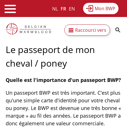
Mon BWP
NL
FR
EN
Webshop
Equitime
Actualités
Aller
Secundaire
Raccourci vers
au
Résultats
À propos du BWP
contenu
navigatie
principal
Le passeport de mon
cheval / poney
Quelle est l'importance d'un passeport BWP?
Un passeport BWP est très important. C'est plus
qu'une simple carte d'identité pour votre cheval
ou poney. Le BWP est devenue une très bonne «
marque » au fil des années. Le passeport BWP a
donc également une valeur commerciale.