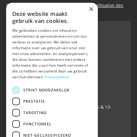
Déclaration de confidentialité
|
Politique d’utilisation des
×
cookies
Deze website maakt
gebruik van cookies.
We gebruiken cookies om inhoud en
advertenties te personaliseren en om ons
verkeer te analyseren. We delen ook
BWP
informatie over uw gebruik van onze site
Waversebaan 99
met onze advertentie- en analysepartners,
B-3050 OUD-HEVERLEE
die deze kunnen combineren met andere
informatie die u aan hen heeft verstrekt of
+32 (0) 16 47 99 80
die zij hebben verzameld door uw gebruik
+32 (0) 16 47 99 85
van hun diensten.
Privacybeleid
info@belgian-warmblood.com
TVA BE 0410.346.424
STRIKT NOODZAKELIJK
IBAN BE40 7364 0368 4863
PRESTATIE
Ouvert tous les jours ouvrables: 9u-12u & 13-
TARGETING
16u
FUNCTIONEEL
Suivez-nous sur
NIET-GECLASSIFICEERD