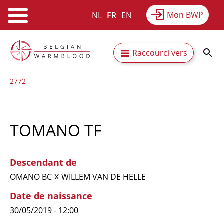
Mon BWP
NL
FR
EN
Webshop
Equitime
Actualités
Aller
Secundaire
Raccourci vers
au
Résultats
À propos du BWP
contenu
navigatie
2772
principal
TOMANO TF
Descendant de
x
OMANO BC
WILLEM VAN DE HELLE
Date de naissance
30/05/2019 - 12:00