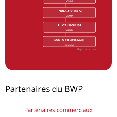
VVMM
INULA 210175672
MVMM
PILOT 410084174
VMMM
SANTA FEE 330842081
MMMM
Highcharts.com
End of interactive chart.
Partenaires du BWP
Partenaires commerciaux