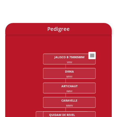
Pedigree
JALISCO B 75000588W
Chart
VVVV
Chart with 28 data points.
DIRKA
MVVV
ARTICHAUT
VMVV
CARAVELLE
MMVV
QUIDAM DE REVEL
GRAND VENEUR 60008795Y