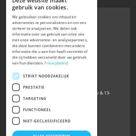
Deze website maakt
gebruik van cookies.
We gebruiken cookies om inhoud en
advertenties te personaliseren en om ons
verkeer te analyseren. We delen ook
BWP
informatie over uw gebruik van onze site
Waversebaan 99
met onze advertentie- en analysepartners,
B-3050 OUD-HEVERLEE
die deze kunnen combineren met andere
informatie die u aan hen heeft verstrekt of
+32 (0) 16 47 99 80
die zij hebben verzameld door uw gebruik
+32 (0) 16 47 99 85
van hun diensten.
Privacybeleid
info@belgian-warmblood.com
TVA BE 0410.346.424
STRIKT NOODZAKELIJK
IBAN BE40 7364 0368 4863
PRESTATIE
Ouvert tous les jours ouvrables: 9u-12u & 13-
TARGETING
16u
FUNCTIONEEL
Suivez-nous sur
NIET-GECLASSIFICEERD