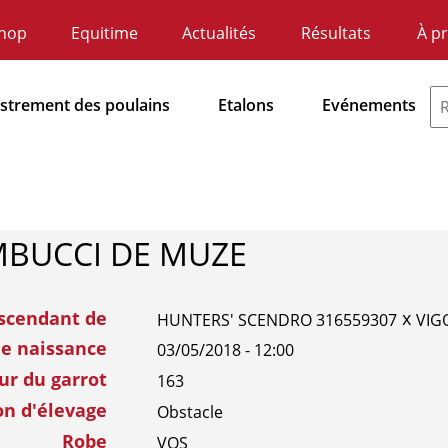
hop
Equitime
Actualités
Résultats
À p
ndaire
atie
istrement des poulains
Etalons
Evénements
dnavigatie
BUCCI DE MUZE
scendant de
x
HUNTERS' SCENDRO 316559307
VIG
de naissance
03/05/2018 - 12:00
ur du garrot
163
on d'élevage
Obstacle
Robe
VOS