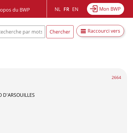
Mon BWP
NL
FR
EN
ropos du BWP
Raccourci vers
2664
O D'ARSOUILLES