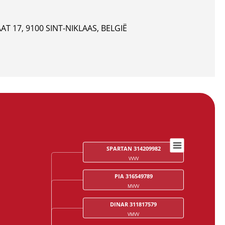
T 17, 9100 SINT-NIKLAAS, BELGIË
SPARTAN 314209982
VVVV
PIA 316549789
MVVV
DINAR 311817579
VMVV