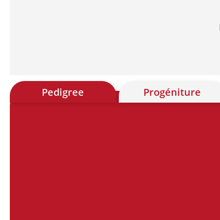
Pedigree
Progéniture
Chart
Chart with 28 data points.