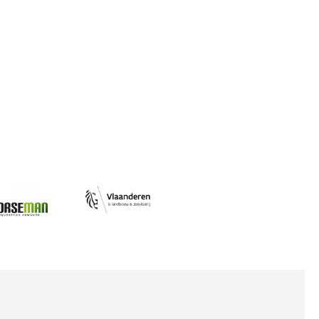
Afbeelding
ing