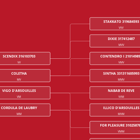
STAKKATO 319684593
VVV
DIXIE 317412487
MVV
SCENDIX 316103703
CONTENDRO I 2101498
VV
VMV
COLETHA
SINTHA 331311605993
MV
MMV
VIGO D'ARSOUILLES
NABAB DE REVE
VM
VVM
CORDULA DE LAUBRY
ILLICO D'ARSOUILLES
MM
MVM
FOR PLEASURE 3102587
VMM