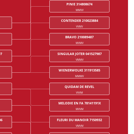
PINIE 314808674
MMVV
CONTENDER 210023884
VVMV
BRAVO 210089487
MVMV
97
SINGULAR JOTER 041527987
VMMV
WIENERWOLKE 311913585
MMMV
QUIDAM DE REVEL
VVVM
MELODIE EN FA 78141191X
MVVM
86
FLEURI DU MANOIR 7150932
VMVM