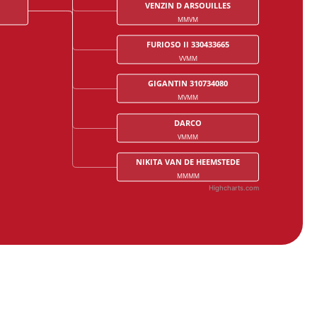
VENZIN D ARSOUILLES
MMVM
FURIOSO II 330433665
VVMM
GIGANTIN 310734080
MVMM
DARCO
VMMM
NIKITA VAN DE HEEMSTEDE
MMMM
Highcharts.com