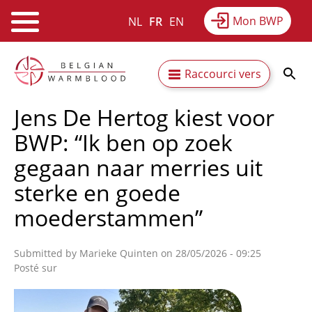
Mon BWP
NL
FR
EN
Webshop
Equitime
Actualités
Aller
Secundaire
Raccourci vers
au
Résultats
À propos du BWP
contenu
navigatie
Jens De Hertog kiest voor
principal
BWP: “Ik ben op zoek
gegaan naar merries uit
sterke en goede
moederstammen”
Submitted by
Marieke Quinten
on 28/05/2026 - 09:25
Posté sur
Afbeelding