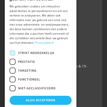
We gebruiken cookies om inhoud en
advertenties te personaliseren en om ons
verkeer te analyseren. We delen ook
BWP
informatie over uw gebruik van onze site
Waversebaan 99
met onze advertentie- en analysepartners,
B-3050 OUD-HEVERLEE
die deze kunnen combineren met andere
informatie die u aan hen heeft verstrekt of
+32 (0) 16 47 99 80
die zij hebben verzameld door uw gebruik
+32 (0) 16 47 99 85
van hun diensten.
Privacybeleid
info@belgian-warmblood.com
TVA BE 0410.346.424
STRIKT NOODZAKELIJK
IBAN BE40 7364 0368 4863
PRESTATIE
Ouvert tous les jours ouvrables: 9u-12u & 13-
TARGETING
16u
FUNCTIONEEL
Suivez-nous sur
NIET-GECLASSIFICEERD
ALLES ACCEPTEREN