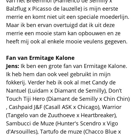
van het Breemhof (Flamenco de Semilly x
Balzflug x Picasso de lauzelle) is mijn eerste
merrie en komt niet uit een speciale moederlijn.
Maar ik ben ervan overtuigd dat ik uit deze
merrie een mooie stam kan opbouwen en ze
heeft mij ook al enkele mooie veulens gegeven.
Fan van Ermitage Kalone
Jens:
Ik ben een grote fan van Ermitage Kalone.
Ik heb hem dan ook veel gebruikt in mijn
fokkerij. Verder heb ik ook al met Candy de
Nantuel (Luidam x Diamant de Semilly), Don’t
Touch Tiji Hero (Diamant de Semilly x Chin Chin)
, Cashpaid J&F (Casall ASK x Chicago), Warrior
(Tangelo van de Zuuthoeve x Heartbreaker),
Sambucci de Muze (Hunter's Scendro x Vigo
d'Arsouilles), Tartufo de muze (Chacco Blue x