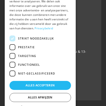
verkeer te analyseren. We delen ook
BWP
informatie over uw gebruik van onze site
Waversebaan 99
met onze advertentie- en analysepartners,
B-3050 OUD-HEVERLEE
die deze kunnen combineren met andere
informatie die u aan hen heeft verstrekt of
+32 (0) 16 47 99 80
die zij hebben verzameld door uw gebruik
+32 (0) 16 47 99 85
van hun diensten.
Privacybeleid
info@belgian-warmblood.com
TVA BE 0410.346.424
STRIKT NOODZAKELIJK
IBAN BE40 7364 0368 4863
PRESTATIE
Ouvert tous les jours ouvrables: 9u-12u & 13-
TARGETING
16u
FUNCTIONEEL
Suivez-nous sur
NIET-GECLASSIFICEERD
ALLES ACCEPTEREN
ALLES AFWIJZEN