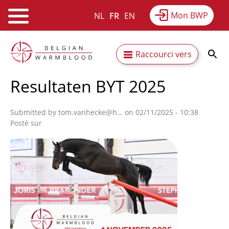
Mon BWP
NL
FR
EN
Webshop
Equitime
Actualités
Aller
Secundaire
Raccourci vers
au
Résultats
À propos du BWP
contenu
navigatie
Resultaten BYT 2025
principal
Submitted by
tom.vanhecke@h…
on 02/11/2025 - 10:38
Posté sur
Afbeelding