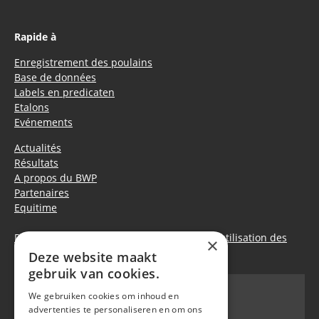
Rapide à
Enregistrement des poulains
Base de données
Labels en predicaten
Etalons
Evénements
Actualités
Résultats
A propos du BWP
Partenaires
Equitime
Déclaration de confidentialité
|
Politique d’utilisation des
×
cookies
Deze website maakt
gebruik van cookies.
We gebruiken cookies om inhoud en
advertenties te personaliseren en om ons