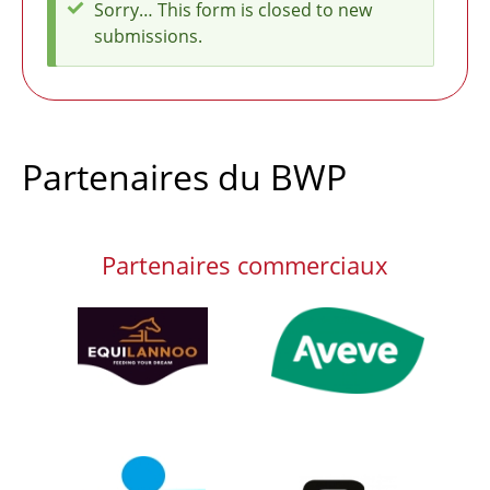
Sorry… This form is closed to new
Message
submissions.
d'état
Partenaires du BWP
Partenaires commerciaux
Afbeelding
Afbeelding
Afbeelding
Afbeelding