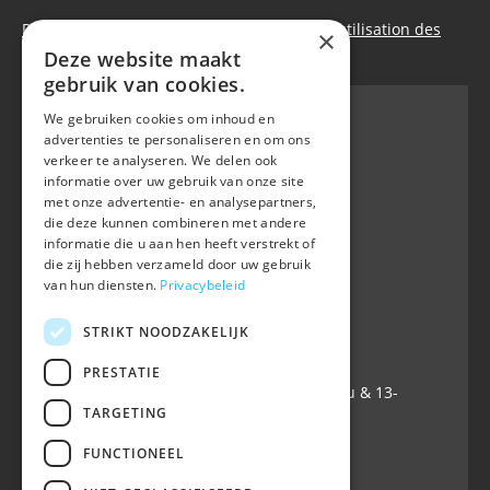
Déclaration de confidentialité
|
Politique d’utilisation des
×
cookies
Deze website maakt
gebruik van cookies.
We gebruiken cookies om inhoud en
advertenties te personaliseren en om ons
verkeer te analyseren. We delen ook
BWP
informatie over uw gebruik van onze site
Waversebaan 99
met onze advertentie- en analysepartners,
B-3050 OUD-HEVERLEE
die deze kunnen combineren met andere
informatie die u aan hen heeft verstrekt of
+32 (0) 16 47 99 80
die zij hebben verzameld door uw gebruik
+32 (0) 16 47 99 85
van hun diensten.
Privacybeleid
info@belgian-warmblood.com
TVA BE 0410.346.424
STRIKT NOODZAKELIJK
IBAN BE40 7364 0368 4863
PRESTATIE
Ouvert tous les jours ouvrables: 9u-12u & 13-
TARGETING
16u
FUNCTIONEEL
Suivez-nous sur