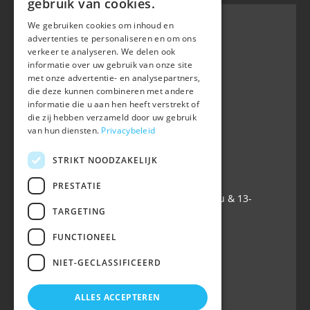
gebruik van cookies.
We gebruiken cookies om inhoud en
advertenties te personaliseren en om ons
verkeer te analyseren. We delen ook
BWP
informatie over uw gebruik van onze site
Waversebaan 99
met onze advertentie- en analysepartners,
B-3050 OUD-HEVERLEE
die deze kunnen combineren met andere
informatie die u aan hen heeft verstrekt of
+32 (0) 16 47 99 80
die zij hebben verzameld door uw gebruik
+32 (0) 16 47 99 85
van hun diensten.
Privacybeleid
info@belgian-warmblood.com
TVA BE 0410.346.424
STRIKT NOODZAKELIJK
IBAN BE40 7364 0368 4863
PRESTATIE
Ouvert tous les jours ouvrables: 9u-12u & 13-
TARGETING
16u
FUNCTIONEEL
Suivez-nous sur
NIET-GECLASSIFICEERD
ALLES ACCEPTEREN