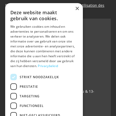
Déclaration de confidentialité
|
Politique d’utilisation des
×
cookies
Deze website maakt
gebruik van cookies.
We gebruiken cookies om inhoud en
advertenties te personaliseren en om ons
verkeer te analyseren. We delen ook
BWP
informatie over uw gebruik van onze site
Waversebaan 99
met onze advertentie- en analysepartners,
B-3050 OUD-HEVERLEE
die deze kunnen combineren met andere
informatie die u aan hen heeft verstrekt of
+32 (0) 16 47 99 80
die zij hebben verzameld door uw gebruik
+32 (0) 16 47 99 85
van hun diensten.
Privacybeleid
info@belgian-warmblood.com
TVA BE 0410.346.424
STRIKT NOODZAKELIJK
IBAN BE40 7364 0368 4863
PRESTATIE
Ouvert tous les jours ouvrables: 9u-12u & 13-
TARGETING
16u
FUNCTIONEEL
Suivez-nous sur
NIET-GECLASSIFICEERD