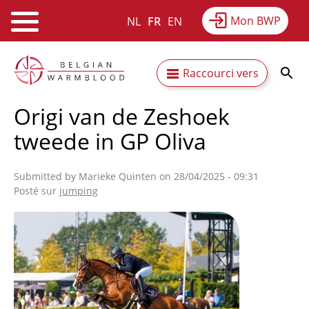
Mon BWP
NL
FR
EN
Webshop
Equitime
Actualités
Aller
Secundaire
Raccourci vers
au
Résultats
À propos du BWP
contenu
navigatie
Origi van de Zeshoek
principal
tweede in GP Oliva
Submitted by
Marieke Quinten
on 28/04/2025 - 09:31
Posté sur
jumping
Afbeelding