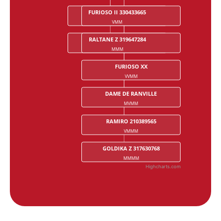
FURIOSO II 330433665
CALANDO I 210617974
VMM
VMVM
RALTANE Z 319647284
ULARA II 210005682
MMM
MMVM
FURIOSO XX
VVMM
DAME DE RANVILLE
MVMM
RAMIRO 210389565
VMMM
GOLDIKA Z 317630768
MMMM
Highcharts.com
End of interactive chart.