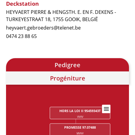
Deckstation
HEYVAERT PIERRE & HENGSTH. E. EN F. DEKENS -
TURKEYESTRAAT 18, 1755 GOOIK, BELGIË
heyvaert.gebroeders@telenet.be
0474 23 88 65
Pedigree
Progéniture
HORS LA LOI II 95459343T
Chart
VVVV
Chart with 28 data points.
PROMESSE 97.07488
MVVV