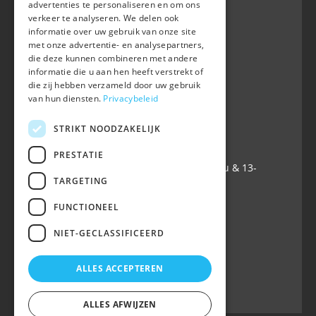
advertenties te personaliseren en om ons
verkeer te analyseren. We delen ook
BWP
informatie over uw gebruik van onze site
Waversebaan 99
met onze advertentie- en analysepartners,
B-3050 OUD-HEVERLEE
die deze kunnen combineren met andere
informatie die u aan hen heeft verstrekt of
+32 (0) 16 47 99 80
die zij hebben verzameld door uw gebruik
+32 (0) 16 47 99 85
van hun diensten.
Privacybeleid
info@belgian-warmblood.com
TVA BE 0410.346.424
STRIKT NOODZAKELIJK
IBAN BE40 7364 0368 4863
PRESTATIE
Ouvert tous les jours ouvrables: 9u-12u & 13-
TARGETING
16u
FUNCTIONEEL
Suivez-nous sur
NIET-GECLASSIFICEERD
ALLES ACCEPTEREN
ALLES AFWIJZEN