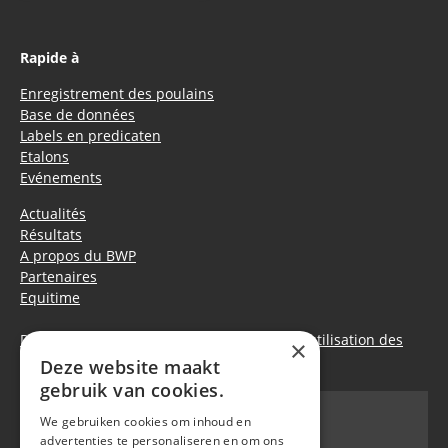
Rapide à
Enregistrement des poulains
Base de données
Labels en predicaten
Etalons
Evénements
Actualités
Résultats
A propos du BWP
Partenaires
Equitime
Déclaration de confidentialité
|
Politique d’utilisation des
×
cookies
Deze website maakt
gebruik van cookies.
We gebruiken cookies om inhoud en
advertenties te personaliseren en om ons