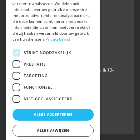
verkeer te analyseren. We delen ook
BWP
informatie over uw gebruik van onze site
Waversebaan 99
met onze advertentie- en analysepartners,
B-3050 OUD-HEVERLEE
die deze kunnen combineren met andere
informatie die u aan hen heeft verstrekt of
+32 (0) 16 47 99 80
die zij hebben verzameld door uw gebruik
+32 (0) 16 47 99 85
van hun diensten.
Privacybeleid
info@belgian-warmblood.com
TVA BE 0410.346.424
STRIKT NOODZAKELIJK
IBAN BE40 7364 0368 4863
PRESTATIE
Ouvert tous les jours ouvrables: 9u-12u & 13-
TARGETING
16u
FUNCTIONEEL
Suivez-nous sur
NIET-GECLASSIFICEERD
ALLES ACCEPTEREN
ALLES AFWIJZEN