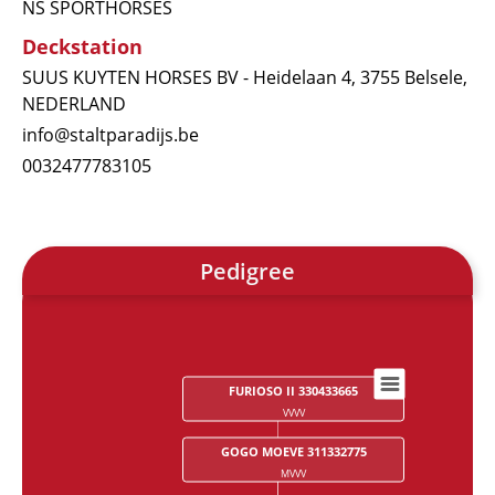
NS SPORTHORSES
Deckstation
SUUS KUYTEN HORSES BV - Heidelaan 4, 3755 Belsele,
NEDERLAND
info@staltparadijs.be
0032477783105
Pedigree
FURIOSO II 330433665
Chart
VVVV
Chart with 28 data points.
GOGO MOEVE 311332775
MVVV