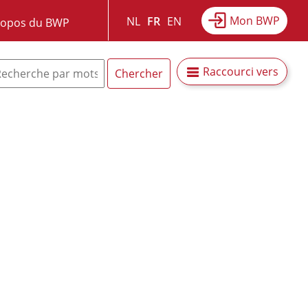
Mon BWP
NL
FR
EN
ropos du BWP
Raccourci vers