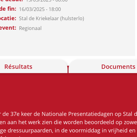
de fin
16/03/2025 - 18:00
ocatie
Stal de Kriekelaar (hulsterlo)
event
Regionaal
Résultats
Documents
 de 37e keer de Nationale Presentatiedagen op Stal d
n aan het werk zien die worden beoordeeld op zowel e
e dressuurpaarden, in de voormiddag in vrijheid en 