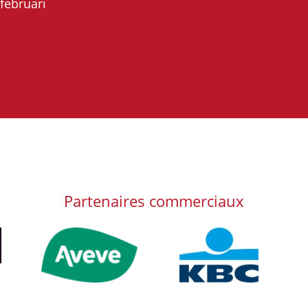
februari
Partenaires commerciaux
Afbeelding
Afbeelding
Afb