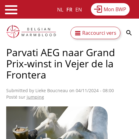
Mon BWP
NL
FR
EN
Webshop
Equitime
Actualités
Aller
Secundaire
Raccourci vers
au
Résultats
À propos du BWP
contenu
navigatie
Parvati AEG naar Grand
principal
Prix-winst in Vejer de la
Frontera
Submitted by
Lieke Boucneau
on 04/11/2024 - 08:00
Posté sur
jumping
Afbeelding