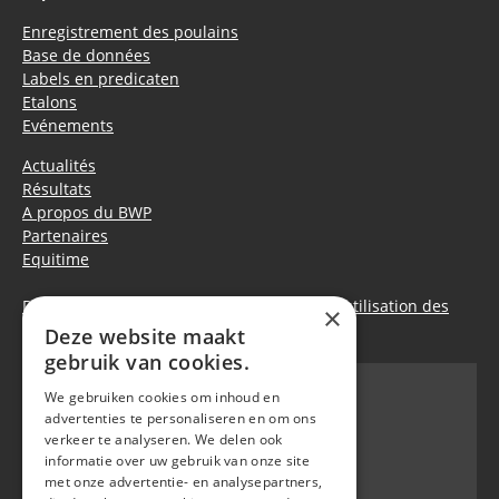
Enregistrement des poulains
Base de données
Labels en predicaten
Etalons
Evénements
Actualités
Résultats
A propos du BWP
Partenaires
Equitime
Déclaration de confidentialité
|
Politique d’utilisation des
×
cookies
Deze website maakt
gebruik van cookies.
We gebruiken cookies om inhoud en
advertenties te personaliseren en om ons
verkeer te analyseren. We delen ook
BWP
informatie over uw gebruik van onze site
Waversebaan 99
met onze advertentie- en analysepartners,
B-3050 OUD-HEVERLEE