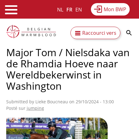
Mon BWP
NL
FR
EN
Webshop
Equitime
Actualités
Aller
Secundaire
Raccourci vers
au
Résultats
À propos du BWP
contenu
navigatie
Major Tom / Nielsdaka van
principal
de Rhamdia Hoeve naar
Wereldbekerwinst in
Washington
Submitted by
Lieke Boucneau
on 29/10/2024 - 13:00
Posté sur
jumping
Afbeelding