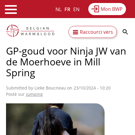
Mon BWP
NL
FR
EN
Webshop
Equitime
Actualités
Aller
Secundaire
Raccourci vers
au
Résultats
À propos du BWP
contenu
navigatie
GP-goud voor Ninja JW van
principal
de Moerhoeve in Mill
Spring
Submitted by
Lieke Boucneau
on 23/10/2024 - 10:20
Posté sur
jumping
Afbeelding