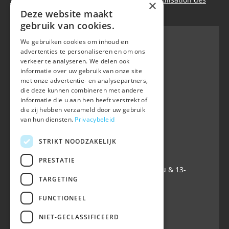
×
cookies
Deze website maakt
gebruik van cookies.
We gebruiken cookies om inhoud en
advertenties te personaliseren en om ons
verkeer te analyseren. We delen ook
BWP
informatie over uw gebruik van onze site
Waversebaan 99
met onze advertentie- en analysepartners,
B-3050 OUD-HEVERLEE
die deze kunnen combineren met andere
informatie die u aan hen heeft verstrekt of
+32 (0) 16 47 99 80
die zij hebben verzameld door uw gebruik
+32 (0) 16 47 99 85
van hun diensten.
Privacybeleid
info@belgian-warmblood.com
TVA BE 0410.346.424
STRIKT NOODZAKELIJK
IBAN BE40 7364 0368 4863
PRESTATIE
Ouvert tous les jours ouvrables: 9u-12u & 13-
TARGETING
16u
FUNCTIONEEL
Suivez-nous sur
NIET-GECLASSIFICEERD