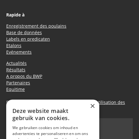
Rapide à
Enregistrement des poulains
Base de données
Labels en predicaten
Etalons
Evénements
Actualités
Résultats
A propos du BWP
Partenaires
Equitime
Déclaration de confidentialité
|
Politique d’utilisation des
×
cookies
Deze website maakt
gebruik van cookies.
We gebruiken cookies om inhoud en
advertenties te personaliseren en om ons