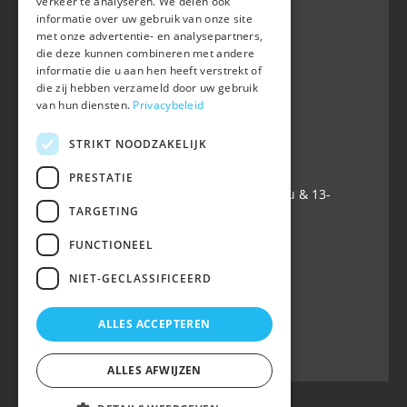
verkeer te analyseren. We delen ook
BWP
informatie over uw gebruik van onze site
Waversebaan 99
met onze advertentie- en analysepartners,
B-3050 OUD-HEVERLEE
die deze kunnen combineren met andere
informatie die u aan hen heeft verstrekt of
+32 (0) 16 47 99 80
die zij hebben verzameld door uw gebruik
+32 (0) 16 47 99 85
van hun diensten.
Privacybeleid
info@belgian-warmblood.com
TVA BE 0410.346.424
STRIKT NOODZAKELIJK
IBAN BE40 7364 0368 4863
PRESTATIE
Ouvert tous les jours ouvrables: 9u-12u & 13-
TARGETING
16u
FUNCTIONEEL
Suivez-nous sur
NIET-GECLASSIFICEERD
ALLES ACCEPTEREN
ALLES AFWIJZEN