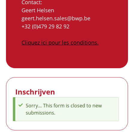
Contact:
Geert Helsen
geert.helsen.sales@bwp.be
+32 (0)479 29 82 92
Cliquez ici pour les conditions.
Inschrijven
Sorry… This form is closed to new
Message
submissions.
d'état