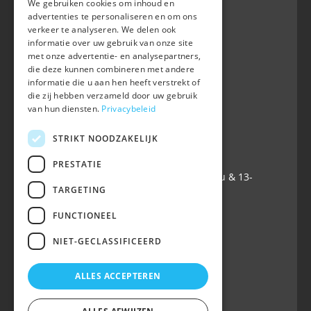
We gebruiken cookies om inhoud en
advertenties te personaliseren en om ons
verkeer te analyseren. We delen ook
BWP
informatie over uw gebruik van onze site
Waversebaan 99
met onze advertentie- en analysepartners,
B-3050 OUD-HEVERLEE
die deze kunnen combineren met andere
informatie die u aan hen heeft verstrekt of
+32 (0) 16 47 99 80
die zij hebben verzameld door uw gebruik
+32 (0) 16 47 99 85
van hun diensten.
Privacybeleid
info@belgian-warmblood.com
TVA BE 0410.346.424
STRIKT NOODZAKELIJK
IBAN BE40 7364 0368 4863
PRESTATIE
Ouvert tous les jours ouvrables: 9u-12u & 13-
TARGETING
16u
FUNCTIONEEL
Suivez-nous sur
NIET-GECLASSIFICEERD
ALLES ACCEPTEREN