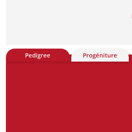
Pedigree
Progéniture
Chart
Chart with 28 data points.