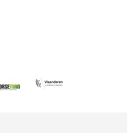
Afbeelding
ing