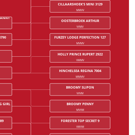
CILLAARSHOEK'S MINI 3129
MMVV
DANNY
OOSTERBROEK ARTHUR
VVMV
3790
FURZEY LODGE PERFECTION 127
MVMV
HOLLY PRINCE RUPERT 2922
VMMV
HINCHELSEA REGINA 7004
MMMV
BROOMY SLIPON
VVVM
G GIRL
BROOMY PENNY
MVVM
89
FORESTER TOP SECRET 9
VMVM