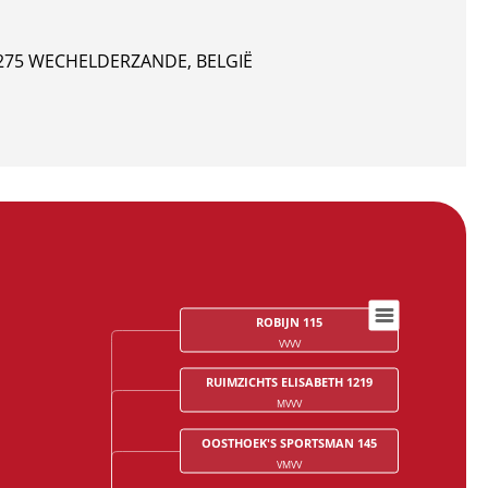
275 WECHELDERZANDE, BELGIË
ROBIJN 115
VVVV
RUIMZICHTS ELISABETH 1219
MVVV
OOSTHOEK'S SPORTSMAN 145
VMVV