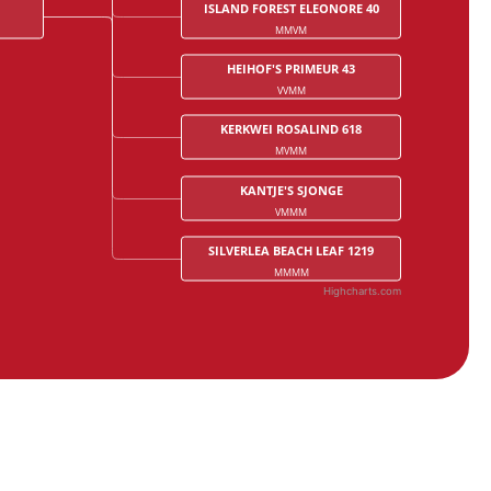
ISLAND FOREST ELEONORE 40
MMVM
HEIHOF'S PRIMEUR 43
VVMM
KERKWEI ROSALIND 618
MVMM
KANTJE'S SJONGE
VMMM
SILVERLEA BEACH LEAF 1219
MMMM
Highcharts.com