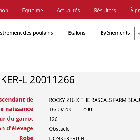
hop
Equitime
Actualités
Résultats
À p
ndaire
atie
istrement des poulains
Etalons
Evénements
dnavigatie
KER-L 20011266
scendant de
x
ROCKY 216
THE RASCALS FARM BEAU
de naissance
16/03/2001 - 12:00
ur du garrot
126
on d'élevage
Obstacle
Robe
DONKERBRUIN