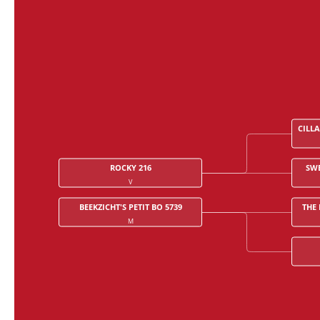
CILL
ROCKY 216
SWE
V
BEEKZICHT'S PETIT BO 5739
THE 
M