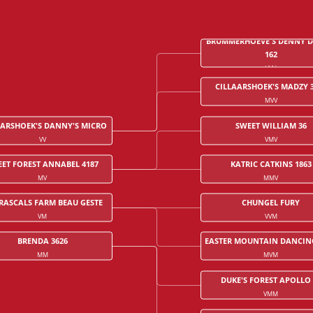
BRUMMERHOEVE'S DENNY 
162
VVV
CILLAARSHOEK'S MADZY 
MVV
AARSHOEK'S DANNY'S MICRO
SWEET WILLIAM 36
VV
VMV
ET FOREST ANNABEL 4187
KATRIC CATKINS 1863
MV
MMV
RASCALS FARM BEAU GESTE
CHUNGEL FURY
VM
VVM
BRENDA 3626
EASTER MOUNTAIN DANCIN
MM
MVM
DUKE'S FOREST APOLLO 
VMM