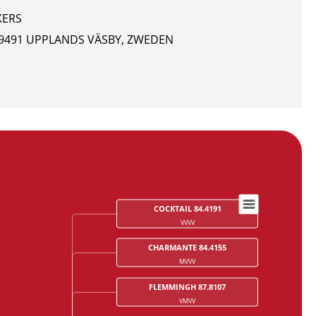
KERS
 19491 UPPLANDS VÄSBY, ZWEDEN
COCKTAIL 84.4191
VVVV
CHARMANTE 84.4155
MVVV
FLEMMINGH 87.8107
VMVV