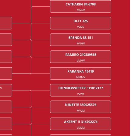
CATHARIN 84.6708
MMVV
ULFT 325
VVMV
BRENDA 83.151
MVMV
RAMIRO 210389565
VMMV
PARANKA 15419
MMMV
1
DONNERWETTER 311812177
VVVM
NINETTE 330025576
MVVM
AKZENT II 314702274
VMVM