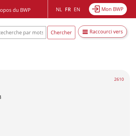
Mon BWP
NL
FR
EN
ropos du BWP
Raccourci vers
2610
3