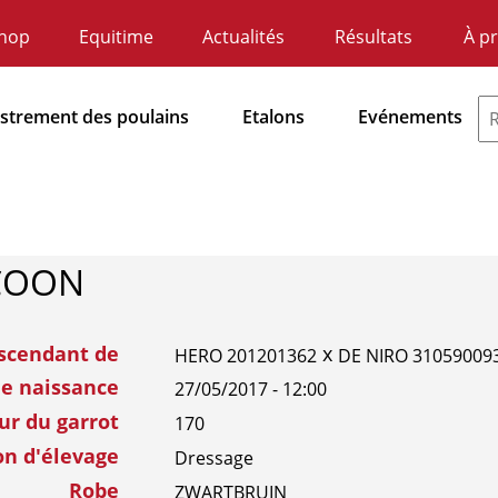
hop
Equitime
Actualités
Résultats
À p
ndaire
atie
istrement des poulains
Etalons
Evénements
dnavigatie
COON
scendant de
x
HERO 201201362
DE NIRO 31059009
de naissance
27/05/2017 - 12:00
ur du garrot
170
on d'élevage
Dressage
Robe
ZWARTBRUIN