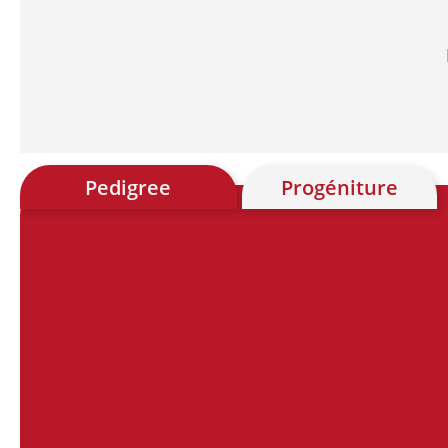
Pedigree
Progéniture
Chart
Chart with 28 data points.