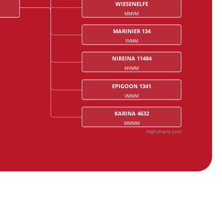
WIESENELFE
MMVM
MARINIER 134
VVMM
NIREINA 11484
MVMM
EPIGOON 1341
VMMM
KARINA 4632
MMMM
Highcharts.com