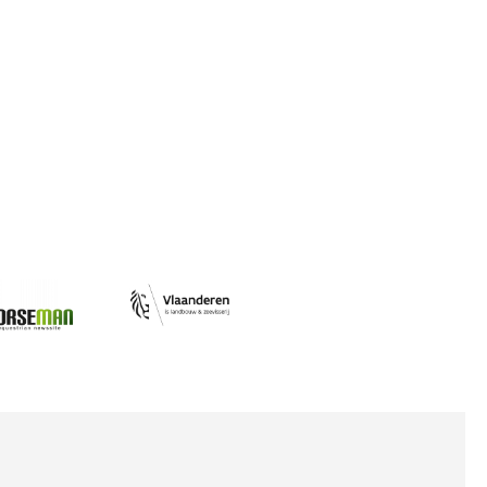
Afbeelding
ing