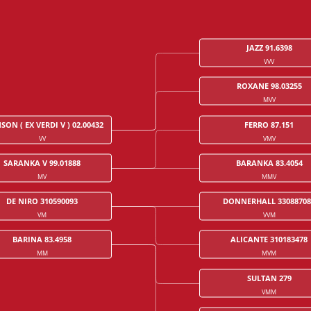
JAZZ 91.6398
VVV
ROXANE 98.03255
MVV
SON ( EX VERDI V ) 02.00432
FERRO 87.151
VV
VMV
SARANKA V 99.01888
BARANKA 83.4054
MV
MMV
DE NIRO 310590093
DONNERHALL 33088708
VM
VVM
BARINA 83.4958
ALICANTE 310183478
MM
MVM
SULTAN 279
VMM