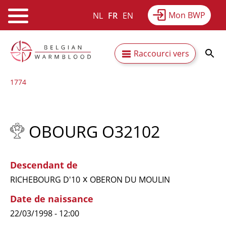
Mon BWP
NL
FR
EN
Webshop
Equitime
Actualités
Aller
Secundaire
Raccourci vers
au
Résultats
À propos du BWP
contenu
navigatie
1774
principal
OBOURG O32102
Descendant de
x
RICHEBOURG D'10
OBERON DU MOULIN
Date de naissance
22/03/1998 - 12:00