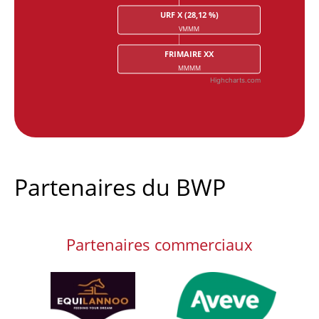
URF X (28,12 %)
VMMM
FRIMAIRE XX
MMMM
Highcharts.com
End of interactive chart.
Partenaires du BWP
Partenaires commerciaux
Afbeelding
Afbeelding