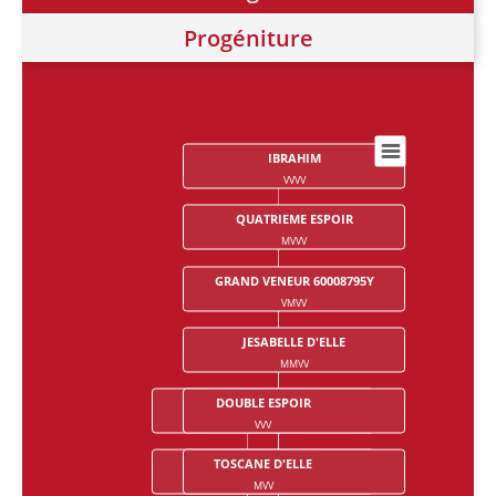
Progéniture
IBRAHIM
Chart
VVVV
Chart with 28 data points.
QUATRIEME ESPOIR
MVVV
GRAND VENEUR 60008795Y
VMVV
JESABELLE D'ELLE
MMVV
DOUBLE ESPOIR
NIKOU X (50,95%)
VVV
VVMV
TOSCANE D'ELLE
MARITCHOU X (48,76%)
MVV
MVMV