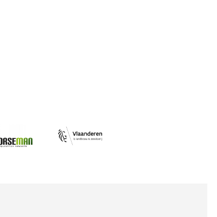
Afbeelding
ing