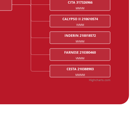
CITA 317326966
MMVM
CALYPSO II 210610574
VVMM
INDERIN 210018572
MVMM
FARNESE 210380460
VMMM
CESTA 210388903
MMMM
Highcharts.com