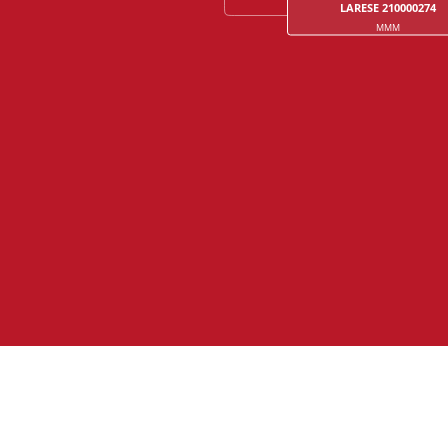
LARESE 210000274
MMM