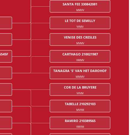
SANTA FEE 330842081
MMVV
LE TOT DE SEMILLY
VVMV
VENISE DES CRESLES
MVMV
6545F
CARTHAGO 210021987
VMMV
TANAGRA 'S' VAN HET DAROHOF
MMMV
COR DE LA BRUYERE
VVVM
TABELLE 210292103
MVVM
RAMIRO 210389565
VMVM