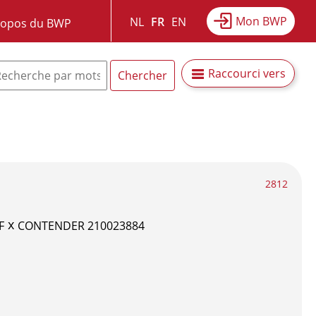
Mon BWP
NL
FR
EN
ropos du BWP
Raccourci vers
2812
x
F
CONTENDER 210023884