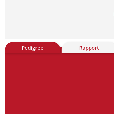
Pedigree
Rapport
Chart
Chart with 28 data points.