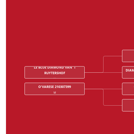
LE BLUE DIAMOND VAN 'T
DIAM
RUYTERSHOF
V
O'VARESE 210307399
M