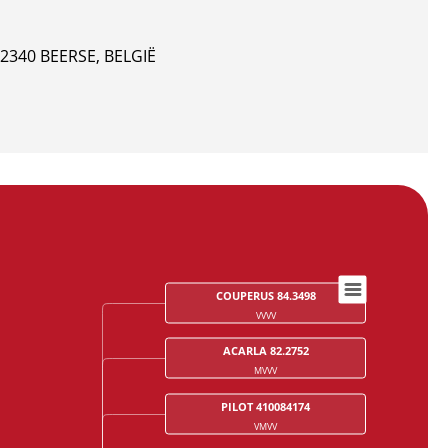
340 BEERSE, BELGIË
COUPERUS 84.3498
VVVV
ACARLA 82.2752
MVVV
PILOT 410084174
VMVV