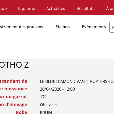
hop
Equitime
Actualités
Résultats
À p
ndaire
atie
istrement des poulains
Etalons
Evénements
dnavigatie
OTHO Z
scendant de
LE BLUE DIAMOND VAN 'T RUYTERSHO
de naissance
20/04/2020 - 12:00
ur du garrot
171
on d'élevage
Obstacle
Robe
BRUIN