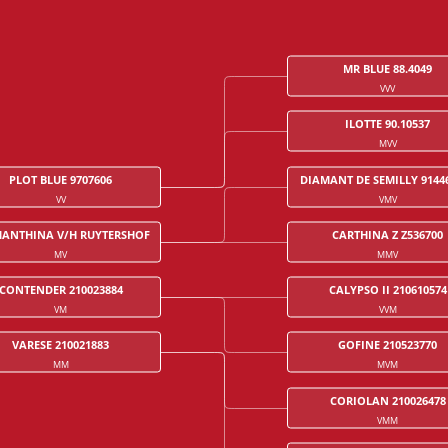
MR BLUE 88.4049
VVV
ILOTTE 90.10537
MVV
PLOT BLUE 9707606
DIAMANT DE SEMILLY 9144
VV
VMV
ANTHINA V/H RUYTERSHOF
CARTHINA Z Z536700
MV
MMV
CONTENDER 210023884
CALYPSO II 210610574
VM
VVM
VARESE 210021883
GOFINE 210523770
MM
MVM
CORIOLAN 210026478
VMM