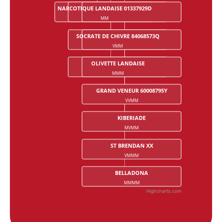
NARCOTIQUE LANDAISE 01337929D
SISI DE LA COUR
VERBOISE
MM
MVM
MVVM
SOCRATE DE CHIVRE 84068573Q
URIEL
VMM
VMVM
OLIVETTE LANDAISE
LADY DE LA COUR
MMM
MMVM
GRAND VENEUR 60008795Y
VVMM
KIBERIADE
MVMM
ST BRENDAN XX
VMMM
BELLADONA
MMMM
Highcharts.com
End of interactive chart.