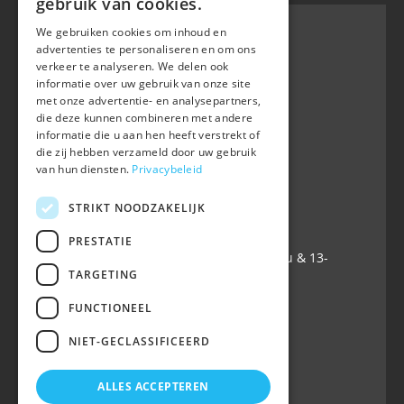
gebruik van cookies.
We gebruiken cookies om inhoud en
advertenties te personaliseren en om ons
verkeer te analyseren. We delen ook
BWP
informatie over uw gebruik van onze site
Waversebaan 99
met onze advertentie- en analysepartners,
B-3050 OUD-HEVERLEE
die deze kunnen combineren met andere
informatie die u aan hen heeft verstrekt of
+32 (0) 16 47 99 80
die zij hebben verzameld door uw gebruik
+32 (0) 16 47 99 85
van hun diensten.
Privacybeleid
info@belgian-warmblood.com
TVA BE 0410.346.424
STRIKT NOODZAKELIJK
IBAN BE40 7364 0368 4863
PRESTATIE
Ouvert tous les jours ouvrables: 9u-12u & 13-
TARGETING
16u
FUNCTIONEEL
Suivez-nous sur
NIET-GECLASSIFICEERD
ALLES ACCEPTEREN