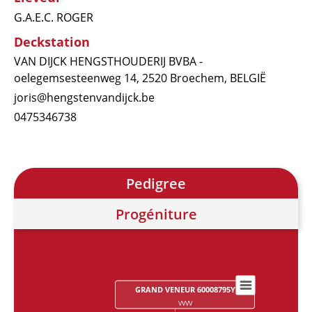
G.A.E.C. ROGER
Deckstation
VAN DIJCK HENGSTHOUDERIJ BVBA -
oelegemsesteenweg 14, 2520 Broechem, BELGIË
joris@hengstenvandijck.be
0475346738
Pedigree
Progéniture
GRAND VENEUR 60008795Y
Chart
VVVV