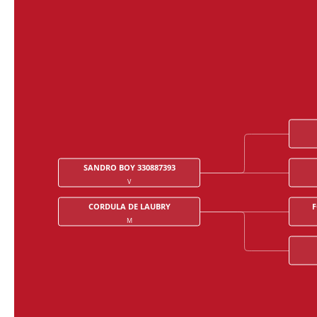
SANDRO BOY 330887393
V
CORDULA DE LAUBRY
F
M