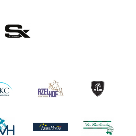
eelding
ing
Afbeelding
Afbeelding
ing
Afbeelding
Afbeelding