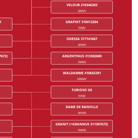
VELOUR 210346203
MMVV
X
GRAPHIT 310412264
VVMV
ODESSA 317141667
MVMV
672)
ARGENTINUS 313302680
VMMV
WALDAMME 410655281
MMMV
FURIOSO XX
VVVM
DAME DE RANVILLE
MVVM
GRANIT (=GRANNUS 311307672)
VMVM