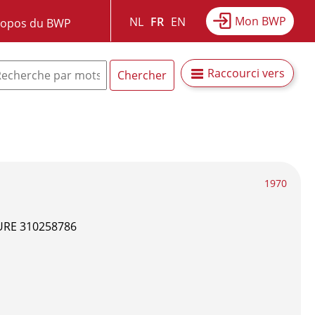
Mon BWP
NL
FR
EN
ropos du BWP
Raccourci vers
1970
URE 310258786