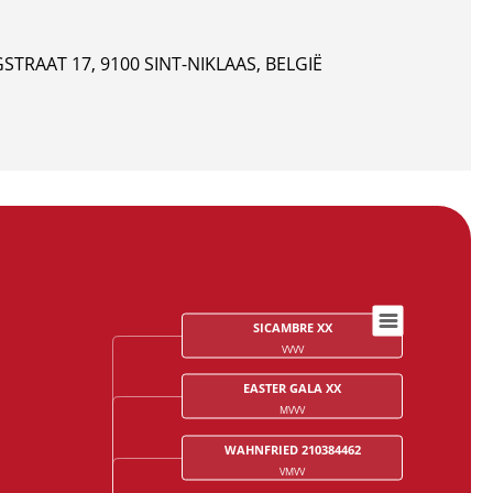
STRAAT 17, 9100 SINT-NIKLAAS, BELGIË
SICAMBRE XX
VVVV
EASTER GALA XX
MVVV
WAHNFRIED 210384462
VMVV