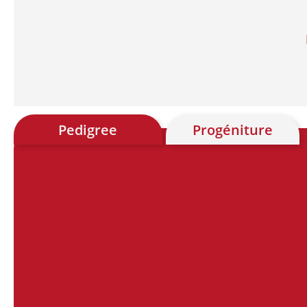
Pedigree
Progéniture
Chart
Chart with 28 data points.