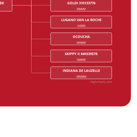
EDE
GOLDI 310133776
MMVM
LUGANO VAN LA ROCHE
VVMM
OCOUCHA
MVMM
SKIPPY II 84033957R
VMMM
INDIANA DE LAUZELLE
MMMM
Highcharts.com