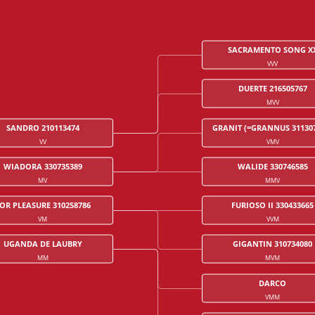
SACRAMENTO SONG X
VVV
DUERTE 216505767
MVV
SANDRO 210113474
GRANIT (=GRANNUS 311307
VV
VMV
WIADORA 330735389
WALIDE 330746585
MV
MMV
OR PLEASURE 310258786
FURIOSO II 330433665
VM
VVM
UGANDA DE LAUBRY
GIGANTIN 310734080
MM
MVM
DARCO
VMM