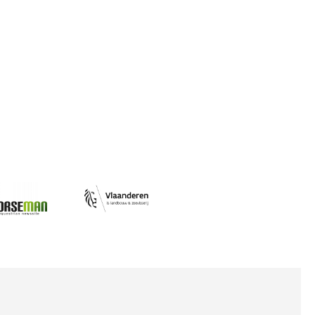
Afbeelding
ing