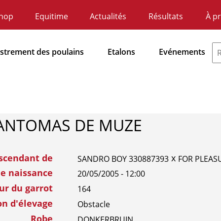
hop
Equitime
Actualités
Résultats
À p
ndaire
atie
istrement des poulains
Etalons
Evénements
dnavigatie
ANTOMAS DE MUZE
scendant de
x
SANDRO BOY 330887393
FOR PLEAS
de naissance
20/05/2005 - 12:00
ur du garrot
164
on d'élevage
Obstacle
Robe
DONKERBRUIN