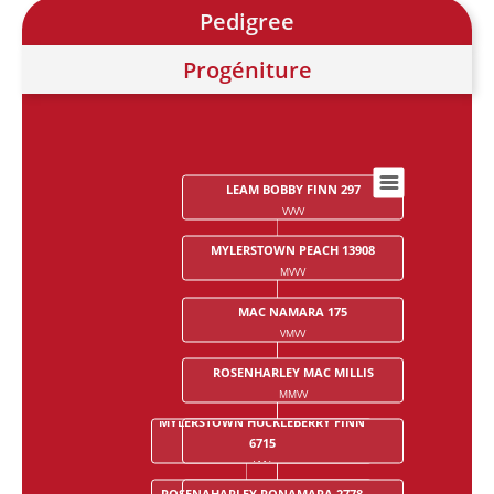
Pedigree
Progéniture
LEAM BOBBY FINN 297
Chart
VVVV
Chart with 28 data points.
MYLERSTOWN PEACH 13908
MVVV
MAC NAMARA 175
VMVV
ROSENHARLEY MAC MILLIS
MMVV
MYLERSTOWN HUCKLEBERRY FINN
TOOREEN ROSS 99
6715
VVMV
VVV
ROSENAHARLEY RONAMARA 2778
IRENE 624