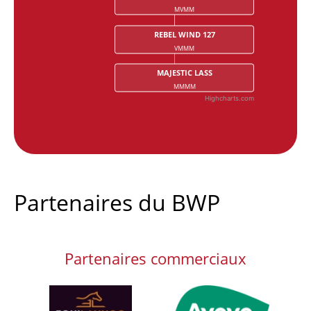
MVMM
REBEL WIND 127
VMMM
MAJESTIC LASS
MMMM
Highcharts.com
End of interactive chart.
Partenaires du BWP
Partenaires commerciaux
Afbeelding
Afbeelding