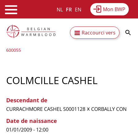
Mon BWP
NL
FR
EN
Webshop
Equitime
Actualités
Aller
Secundaire
Raccourci vers
au
Résultats
À propos du BWP
contenu
navigatie
600055
principal
COLMCILLE CASHEL
Descendant de
x
CURRACHMORE CASHEL S0001128
CORBALLY CON
Date de naissance
01/01/2009 - 12:00