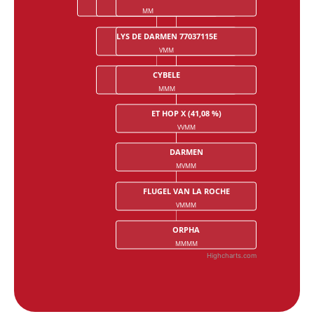
MM
MVM
MVVM
LYS DE DARMEN 77037115E
CODEX 3843
VMM
VMVM
CYBELE
LATOUCHA
MMM
MMVM
ET HOP X (41,08 %)
VVMM
DARMEN
MVMM
FLUGEL VAN LA ROCHE
VMMM
ORPHA
MMMM
Highcharts.com
End of interactive chart.