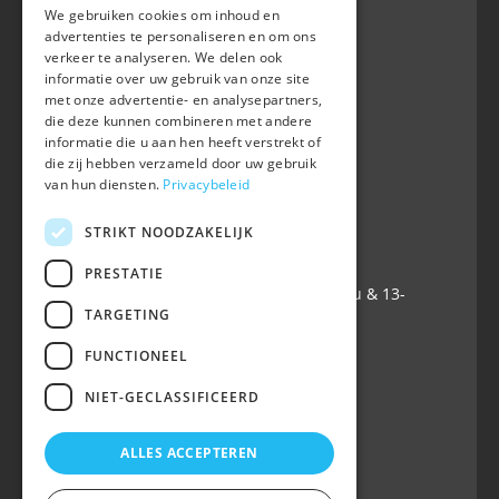
We gebruiken cookies om inhoud en
advertenties te personaliseren en om ons
verkeer te analyseren. We delen ook
BWP
informatie over uw gebruik van onze site
Waversebaan 99
met onze advertentie- en analysepartners,
B-3050 OUD-HEVERLEE
die deze kunnen combineren met andere
informatie die u aan hen heeft verstrekt of
+32 (0) 16 47 99 80
die zij hebben verzameld door uw gebruik
+32 (0) 16 47 99 85
van hun diensten.
Privacybeleid
info@belgian-warmblood.com
TVA BE 0410.346.424
STRIKT NOODZAKELIJK
IBAN BE40 7364 0368 4863
PRESTATIE
Ouvert tous les jours ouvrables: 9u-12u & 13-
TARGETING
16u
FUNCTIONEEL
Suivez-nous sur
NIET-GECLASSIFICEERD
ALLES ACCEPTEREN